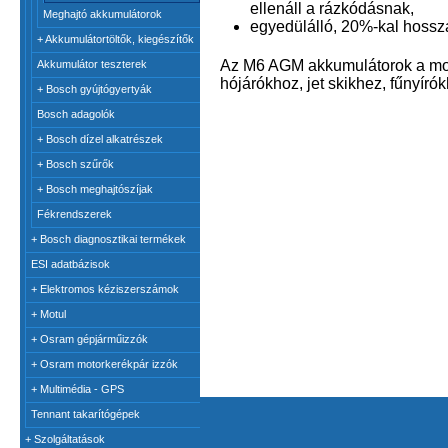
ellenáll a rázkódásnak,
Meghajtó akkumulátorok
egyedülálló, 20%-kal hossza
+
Akkumulátortöltők, kiegészítők
Az M6 AGM akkumulátorok a mot
Akkumulátor teszterek
hójárókhoz, jet skikhez, fűnyírók
+
Bosch gyújtógyertyák
Bosch adagolók
+
Bosch dízel alkatrészek
+
Bosch szűrők
+
Bosch meghajtószíjak
Fékrendszerek
+
Bosch diagnosztikai termékek
ESI adatbázisok
+
Elektromos kéziszerszámok
+
Motul
+
Osram gépjárműizzók
+
Osram motorkerékpár izzók
+
Multimédia - GPS
Tennant takarítógépek
+
Szolgáltatások