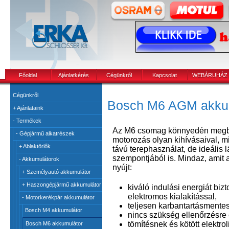
Főoldal
Ajánlatkérés
Cégünkről
Kapcsolat
WEBÁRUHÁZ
Cégünkről
Bosch M6 AGM akku
+
Ajánlataink
-
Termékek
Az M6 csomag könnyedén megbi
-
Gépjármű alkatrészek
motorozás olyan kihívásaival, m
+
Ablaktörlők
távú terephasználat, de ideális
szempontjából is. Mindaz, ami
-
Akkumulátorok
nyújt:
+
Személyautó akkumulátor
+
Haszongépjármű akkumulátor
kiváló indulási energiát biz
elektromos kialakítással,
-
Motorkerékpár akkumulátor
teljesen karbantartásmente
Bosch M4 akkumulátor
nincs szükség ellenőrzésre é
tömítésnek és kötött elektr
Bosch M6 akkumulátor