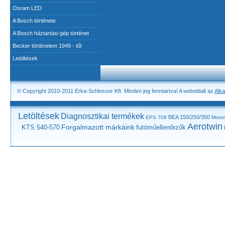
Osram LED
A Bosch története
A Bosch háztartási gép történet
Becker történelem 1949 - től
Letöltések
© Copyright 2010-2011 Erka-Schlosser Kft. Minden jog fenntartva! A weboldalt az
Alka
Letöltések
Diagnosztikai termékek
BEA 150/250/350
EPS 708
Motor
Aerotwin
Forgalmazott márkáink
KTS 540-570
futóműellenőrzők