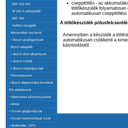
csepptöltés - az akkumulátor
BAT 415-430
töltőkészülék folyamatosan c
W 200 S műhelytöltő
automatikusan csepptöltés
BAT 490
A töltőkészülék pólusfelcserélé
Indítási rásegítők
Akkumulátor teszterek
Amennyiben a készülék a töltés
automatikusan csökkenti a kimen
+
Bosch gyújtógyertyák
károsodástól.
Bosch adagolók
+
Bosch dízel alkatrészek
+
Bosch szűrők
+
Bosch meghajtószíjak
Fékrendszerek
+
Bosch diagnosztikai termékek
ESI adatbázisok
+
Elektromos kéziszerszámok
+
Motul
+
Osram gépjárműizzók
+
Osram motorkerékpár izzók
+
Multimédia - GPS