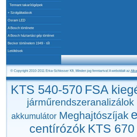
Tennant takarítógépek
+
Szolgáltatások
Osram LED
A Bosch története
A Bosch háztartási gép történet
Becker történelem 1949 - től
Letöltések
© Copyright 2010-2011 Erka-Schlosser Kft. Minden jog fenntartva! A weboldalt az
Alka
KTS 540-570
FSA kieg
járműrendszeranalizálok
Meghajtószíjak
akkumulátor
centírózók
KTS 670