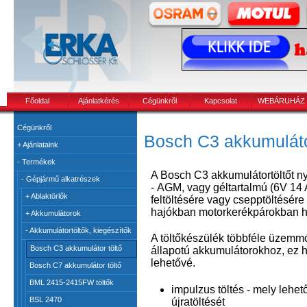
Főoldal
Ajánlatkérés
Cégünkről
Kapcsolat
WEBÁRUHÁZ
Cégünkről
Bosch C3 akkumuláto
+
Ajánlataink
-
Termékek
A Bosch C3 akkumulátortöltőt ny
-
Gépjármű alkatrészek
- AGM, vagy géltartalmú (6V 14 A
+
Ablaktörlők
feltöltésére vagy csepptöltésér
hajókban motorkerékpárokban h
+
Akkumulátorok
-
Akkumulátortöltők, kiegészítők
A töltőkészülék többféle üzemm
Bosch C3 akkumulátor töltő
állapotú akkumulátorokhoz, ez h
lehetővé.
Bosch C7 akkumulátor töltő
BML 2415-2415FW töltők
impulzus töltés - mely lehe
BSL 2470
újratöltését