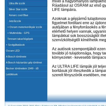
mivel a hagyományos lámpákhoz
Ultra life izzók
Ráadásul az OSRAM az első gyá
LIFE lámpáira.
Silver Star izzók
Xenarc cool Blue
Azoknak a gépjármű tulajdonos
Jelzőizzók
figyelmet fordítani erre az újdo
autójában a fényforrásokés a f
+
Osram motorkerékpár izzók
elérhető helyen vannak, ugyan
+
Multimédia - GPS
lámpákkal sok bosszúságtól ille
Tennant takarítógépek
szervízköltségtől kímélhetik me
+
Szolgáltatások
Az autósok szempontjából ezen
Osram LED
további jó tulajdonsága, hogy t
A Bosch története
környezetet - kevesebb lámpacs
A Bosch háztartási gép történet
Az ULTRA LIFE lámpák jól teljes
Becker történelem 1949 - től
borításuk jól illeszkedik a lámpa
szerelt fényszórók esetében, me
Letöltések