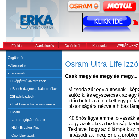
Főoldal
Ajánlatkérés
Cégünkről
Kapcsolat
WEBÁRUHÁZ
Cégünkről
Osram Ultra Life izzó
+
Ajánlataink
-
Termékek
Csak megy és megy és megy...
+
Gépjármű alkatrészek
Micsoda zűr egy autósnak - kép
+
Bosch diagnosztikai termékek
autózik, és egyszercsak az egyi
ESI adatbázisok
időn belül találnia kell egy pótlá
+
Elektromos kéziszerszámok
biztonságára nézve a hibás lámp
+
Motul
Különös figyelemmel olvassák ez
-
Osram gépjárműizzók
vagy azok akik a biztonság kedv
Night Breaker Plus
Tekintve, hogy az ő lámpáik sz
hibásodnak meg. Erre a problé
Cool Blue izzók