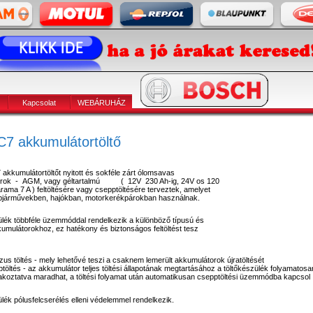
Kapcsolat
WEBÁRUHÁZ
C7 akkumulátortöltő
akkumulátortöltőt nyitott és sokféle zárt ólomsavas
orok - AGM, vagy géltartalmú ( 12V 230 Ah-ig, 24V os 120
őárama 7 A ) feltöltésére vagy csepptöltésére terveztek, amelyet
járművekben, hajókban, motorkerékpárokban használnak.
ülék többféle üzemmóddal rendelkezik a különböző típusú és
kumulátorokhoz, ez hatékony és biztonságos feltöltést tesz
zus töltés - mely lehetővé teszi a csaknem lemerült akkumulátorok újratöltését
töltés - az akkumulátor teljes töltési állapotának megtartásához a töltőkészülék folyamatosa
akoztatva maradhat, a töltési folyamat után automatikusan csepptöltési üzemmódba kapcsol
ülék pólusfelcserélés elleni védelemmel rendelkezik.