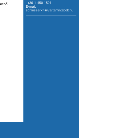
+36-1-450-1521
imenő
E-mail:
schlosserkft@vartamintabolt.hu