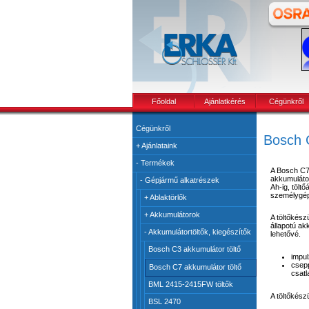
Főoldal
Ajánlatkérés
Cégünkről
Cégünkről
Bosch
+
Ajánlataink
-
Termékek
A Bosch C7 
akkumulát
-
Gépjármű alkatrészek
Ah-ig, tölt
személygép
+
Ablaktörlők
+
Akkumulátorok
A töltőkész
állapotú ak
-
Akkumulátortöltők, kiegészítők
lehetővé.
Bosch C3 akkumulátor töltő
impul
csepp
Bosch C7 akkumulátor töltő
csatl
BML 2415-2415FW töltők
A töltőkész
BSL 2470