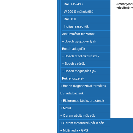
Amennyiben 
BAT 415-430
tejesítmény
W 200 S műhelytöltő
BAT 490
Indítási rásegítők
Akkumulátor teszterek
+
Bosch gyújtógyertyák
Bosch adagolók
+
Bosch dízel alkatrészek
+
Bosch szűrők
+
Bosch meghajtószíjak
Fékrendszerek
+
Bosch diagnosztikai termékek
ESI adatbázisok
+
Elektromos kéziszerszámok
+
Motul
+
Osram gépjárműizzók
+
Osram motorkerékpár izzók
+
Multimédia - GPS