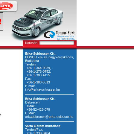
Keresés:
Erka-Schlosser Kft.
BOSCH kis- és nagykereskedés,
Budapest
Telefon:
+36-1-364-0039,
+36-1-273-0752,
+36-1-383-4195
Fax:
+36-1-383-5313
E-mail:
info@erka-schlosser.hu
Erka-Schlosser Kft.
Debrecen
Tel/fax:
+36-52-423-079
E-Mail:
n
erkadebrecen@erka-sclosser.hu
Varta Osram mintabolt
Telefon/Fax:
+36-1-330-0404,