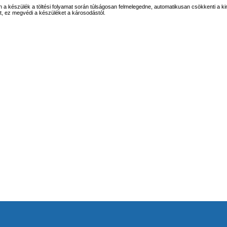
a készülék a töltési folyamat során túlságosan felmelegedne, automatikusan csökkenti a k
t, ez megvédi a készüléket a károsodástól.