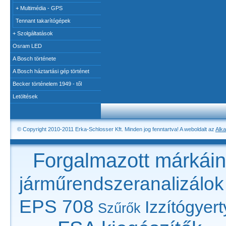
+
Multimédia - GPS
Tennant takarítógépek
+
Szolgáltatások
Osram LED
A Bosch története
A Bosch háztartási gép történet
Becker történelem 1949 - től
Letöltések
© Copyright 2010-2011 Erka-Schlosser Kft. Minden jog fenntartva! A weboldalt az
Alka
Forgalmazott márkái
járműrendszeranalizálok
EPS 708
Izzítógyer
Szűrők