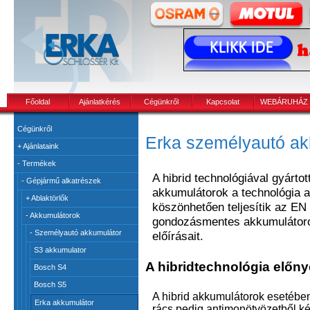
Főoldal
Ajánlatkérés
Cégünkről
Kapcsolat
WEBÁRUHÁZ
Cégünkről
Erka személyautó ak
+
Ajánlataink
-
Termékek
A hibrid technológiával gyárto
-
Gépjármű alkatrészek
akkumulátorok a technológia 
+
Ablaktörlők
köszönhetően teljesítik az E
-
Akkumulátorok
gondozásmentes akkumulátor
-
Személyautó akkumulátor
előírásait.
S3 akkumulator
A hibridtechnológia előny
Bosch S4
Bosch S5
A hibrid akkumulátorok esetében 
Erka akkumulátor
rács pedig antimonötvözetből ké