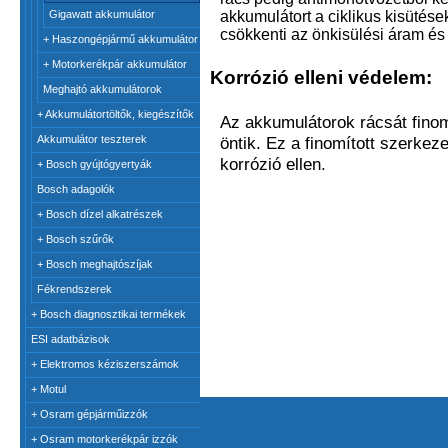
akkumulátort a ciklikus kisütése
Gigawatt akkumulátor
csökkenti az önkisülési áram és
+
Haszongépjármű akkumulátor
+
Motorkerékpár akkumulátor
Korrózió elleni védelem:
Meghajtó akkumulátorok
+
Akkumulátortöltők, kiegészítők
Az akkumulátorok rácsát fino
öntik. Ez a finomított szerkez
Akkumulátor teszterek
korrózió ellen.
+
Bosch gyújtógyertyák
Bosch adagolók
+
Bosch dízel alkatrészek
+
Bosch szűrők
+
Bosch meghajtószíjak
Fékrendszerek
+
Bosch diagnosztikai termékek
ESI adatbázisok
+
Elektromos kéziszerszámok
+
Motul
+
Osram gépjárműizzók
+
Osram motorkerékpár izzók