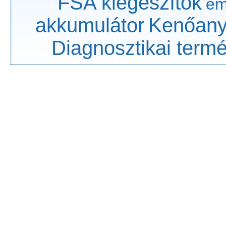
FSA kiegészítők
em
akkumulátor
Kenőan
Diagnosztikai term