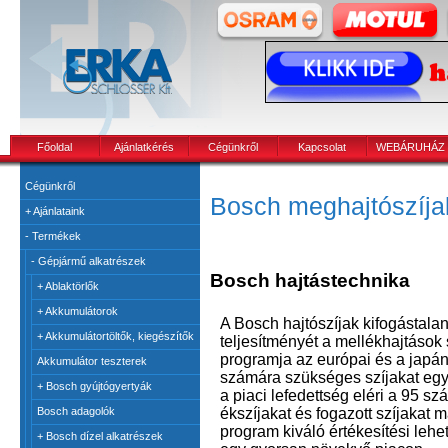
Főoldal
Ajánlatkérés
Cégünkről
Kapcsolat
WEBÁRUHÁZ
Cégünkről
Bosch meghajtószíja
+
Ajánlataink
-
Termékek
-
Gépjármű alkatrészek
Bosch hajtástechnika
+
Ablaktörlők
+
Akkumulátorok
A Bosch hajtószíjak kifogástalan
+
Akkumulátortöltők, kiegészítők
teljesítményét a mellékhajtások
programja az európai és a japá
Akkumulátor teszterek
számára szükséges szíjakat egy
+
Bosch gyújtógyertyák
a piaci lefedettség eléri a 95 sz
ékszíjakat és fogazott szíjakat 
Bosch adagolók
program kiváló értékesítési lehe
+
Bosch dízel alkatrészek