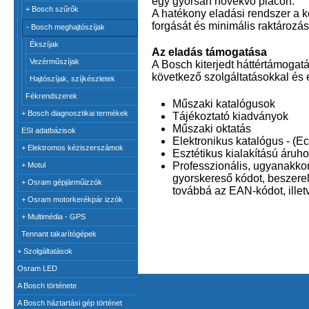
egy gyorsan növekvő piacon.
+
Bosch szűrők
A hatékony eladási rendszer a k
forgását és minimális raktározás
-
Bosch meghajtószíjak
Ékszíjak
Az eladás támogatása
Vezérműszíjak
A Bosch kiterjedt háttértámogatá
következő szolgáltatásokkal és 
Hajtószíjak, szíjkészletek
Fékrendszerek
Műszaki katalógusok
+
Bosch diagnosztikai termékek
Tájékoztató kiadványok
Műszaki oktatás
ESI adatbázisok
Elektronikus katalógus - (Ec
+
Elektromos kéziszerszámok
Esztétikus kialakítású áruh
Professzionális, ugyanakko
+
Motul
gyorskereső kódot, beszerelé
+
Osram gépjárműizzók
továbbá az EAN-kódot, illetv
+
Osram motorkerékpár izzók
+
Multimédia - GPS
Tennant takarítógépek
+
Szolgáltatások
Osram LED
A Bosch története
A Bosch háztartási gép történet