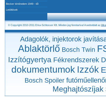
Becker történelem 1949 - től
Letöltések
© Copyright 2010-2011 Erka-Schlosser Kft. Minden jog fenntartva! A weboldalt az
Alka
Adagolók, injektorok javítás
Ablaktörlő
F
Bosch Twin
Izzítógyertya
Fékrendszerek
D
dokumentumok
Izzók
E
futóműellenő
Bosch Spoiler
Meghajtószíjak