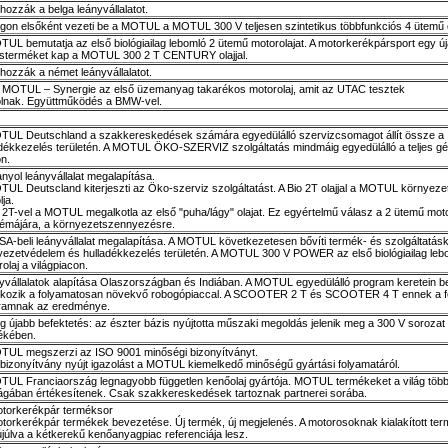
hozzák a belga leányvállalatot.
ágon elsőként vezeti be a MOTUL a MOTUL 300 V teljesen szintetikus többfunkciós 4 ütemű o
UL bemutatja az első biológiailag lebomló 2 ütemű motorolajat. A motorkerékpársport egy ú
sterméket kap a MOTUL 300 2 T CENTURY olajjal.
hozzák a német leányvállalatot.
j MOTUL – Synergie az első üzemanyag takarékos motorolaj, amit az UTAC tesztek
olnak. Együttműködés a BMW-vel.
TUL Deutschland a szakkereskedések számára egyedülálló szervizcsomagot állít össze a
adékkezelés területén. A MOTUL ÖKO-SZERVIZ szolgáltatás mindmáig egyedülálló a teljes g
n.
nyol leányvállalat megalapítása.
UL Deutscland kiterjeszti az Öko-szerviz szolgáltatást. A Bio 2T olajjal a MOTUL környeze
lja.
o 2T-vel a MOTUL megalkotla az első "puha/lágy" olajat. Ez egyértelmű válasz a 2 ütemű mot
lémájára, a környezetszennyezésre.
A-beli leányvállalat megalapítása. A MOTUL következetesen bővíti termék- és szolgáltatásk
yezetvédelem és hulladékkezelés területén. A MOTUL 300 V POWER az első biológiailag leb
olaj a világpiacon.
yvállalatok alapítása Olaszországban és Indiában. A MOTUL egyedülálló program keretein be
alkozik a folyamatosan növekvő robogópiaccal. A SCOOTER 2 T és SCOOTER 4 T ennek a fe
ramnak az eredménye.
g újabb befektetés: az észter bázis nyújtotta műszaki megoldás jelenik meg a 300 V sorozat 
ékében.
TUL megszerzi az ISO 9001 minőségi bizonyítványt.
 bizonyítvány nyújt igazolást a MOTUL kiemelkedő minőségű gyártási folyamatáról.
TUL Franciaország legnagyobb független kenőolaj gyártója. MOTUL termékeket a világ több
ágában értékesítenek. Csak szakkereskedések tartoznak partnerei sorába.
otorkerékpár terméksor
otorkerékpár termékek bevezetése. Új termék, új megjelenés. A motorosoknak kialakított te
júlva a kétkerekű kenőanyagpiac referenciája lesz.