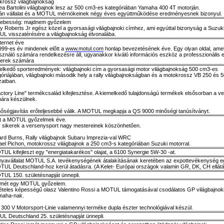
krossz világbajnokság
ea Bartolini világbajnok lesz az 500 cm3-es kategóriában Yamaha 400 4T motorján.
pán vállalat és a MOTUL mérnökeinek négy éves együttműködése eredményesnek bizonyul.
ebesség: majdnem győzelem
y Roberts Jr egész közel a gyorsasági világbajnoki címhez, ami egyúttal bizonyság a Suzuki
L visszatérésére a világbajnokság élvonalába.
ternet éve
999-es év mindenek előtt a
www.motul.com
honlap bevezetésének éve. Egy olyan oldal, ame
sználó számára rendelkezésre áll, ugyanakkor kiváló információs eszköz a professzionális 
nerek számára
elkedő sporteredmények: világbajnoki cím a gyorsasági motor világbajnokság 500 cm3-es
góriájában, világbajnoki második hely a rally világbajnokságban és a motokrossz VB 250 és
zatban.
actory Line" termékcsalád kifejlesztése. A kiemelkedő tulajdonságú termékek elsősorban a v
ára készülnek.
nőségjavítás erőteljesebbé válik. A MOTUL megkapja a QS 9000 minőségi tanúsítványt.
t a MOTUL győzelmek éve.
 sikerek a versenysport nagy mestereinek köszönhetően.
ard Burns, Rally világbajnok Subaru Imprezia-val WRC
ael Pichon, motokrossz világbajnok a 250 cm3-s kategóriában Suzuki motorral.
UL kifejleszt egy "energiatakarékos" olajat, a 6100 Synergie 5W-30 -at.
nyavállalat MOTUL S.A. tevékenységének átalakításának keretében az expottevékenység e
TUL Deutschland-hoz kerül átadásra. (A Kelet- Európai országok valamin GR, DK, CH ellátá
TUL 150. születésnapját ünnepli.
smét egy MOTUL győzelem.
vételes képességű olasz Valentino Rossi a MOTUL támogatásával csodálatos GP világbajnoki 
maha-nak.
 300 V Motorsport-Linie valamennyi terméke dupla észter technológiával készül.
L Deutschland 25. születésnapját ünnepli.