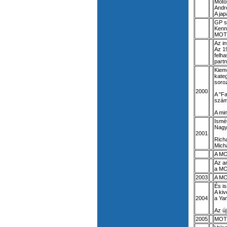
Moto
Andr
A ja
GP s
Kenn
MOTU
Az in
Az 1
felha
part
Kiem
kate
soro
2000
A "F
szám
A mi
Ismé
Nagy
2001
Rich
Mich
A MOT
Az a
a MO
2003
A MO
És i
A ki
2004
a Ya
Az új
2005
MOTU