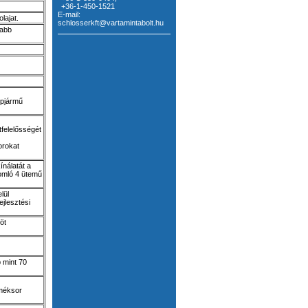
+36-1-450-1521
E-mail:
lajat.
schlosserkft@vartamintabolt.hu
jabb
épjármű
tfelelősségét
orokat
ínálatát a
omló 4 ütemű
lül
jlesztési
öt
 mint 70
rméksor