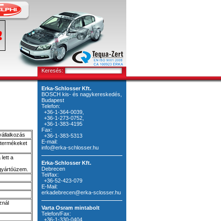
Keresés:
Erka-Schlosser Kft.
BOSCH kis- és nagykereskedés,
Budapest
Telefon:
+36-1-364-0039,
+36-1-273-0752,
+36-1-383-4195
Fax:
állalkozás
+36-1-383-5313
E-mail:
 termékeket
info@erka-schlosser.hu
lett a
Erka-Schlosser Kft.
Debrecen
 gyártóüzem.
Tel/fax:
+36-52-423-079
E-Mail:
erkadebrecen@erka-sclosser.hu
znál
Varta Osram mintabolt
Telefon/Fax:
+36-1-330-0404,