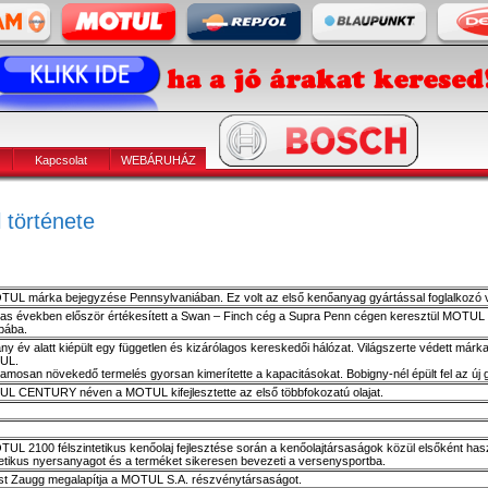
Kapcsolat
WEBÁRUHÁZ
 története
TUL márka bejegyzése Pennsylvaniában. Ez volt az első kenőanyag gyártással foglalkozó v
-as években először értékesített a Swan – Finch cég a Supra Penn cégen keresztül MOTUL
pába.
y év alatt kiépült egy független és kizárólagos kereskedői hálózat. Világszerte védett márka 
UL.
amosan növekedő termelés gyorsan kimerítette a kapacitásokat. Bobigny-nél épült fel az új
L CENTURY néven a MOTUL kifejlesztette az első többfokozatú olajat.
TUL 2100 félszintetikus kenőolaj fejlesztése során a kenőolajtársaságok közül elsőként has
tetikus nyersanyagot és a terméket sikeresen bevezeti a versenysportba.
st Zaugg megalapítja a MOTUL S.A. részvénytársaságot.