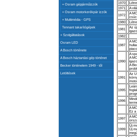
1970
Létre
+
Osram gépjárműizzók
1971
A vil
+
Osram motorkerékpár izzók
A MOT
1972
csúc
+
Multimédia - GPS
1980
Létre
Tennant takarítógépek
Az ú
1981
igaz
+
Szolgáltatások
1982
A MO
Osram LED
1987
hull
piaco
A Bosch története
A spa
A MOT
A Bosch háztartási gép történet
1990
igazo
A Bi
Becker történelem 1949 - től
prob
Letöltések
Az US
1991
körn
motor
Leán
1995
fogl
prog
Mindi
1996
term
A MO
Ez a
A MO
1997
orsz
Új m
1999
Új m
megú