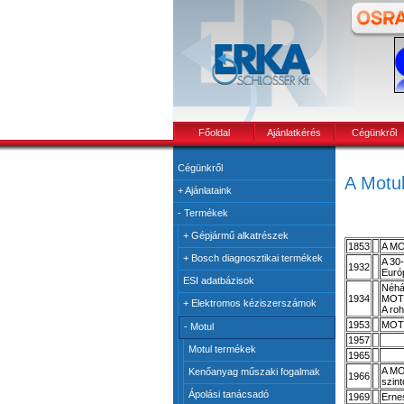
Főoldal
Ajánlatkérés
Cégünkről
Cégünkről
A Motul
+
Ajánlataink
-
Termékek
+
Gépjármű alkatrészek
1853
A MO
+
Bosch diagnosztikai termékek
A 30
1932
Euró
ESI adatbázisok
Néhán
1934
MOT
+
Elektromos kéziszerszámok
A roh
1953
MOTU
-
Motul
1957
Motul termékek
1965
A MO
Kenőanyag műszaki fogalmak
1966
szin
Ápolási tanácsadó
1969
Erne