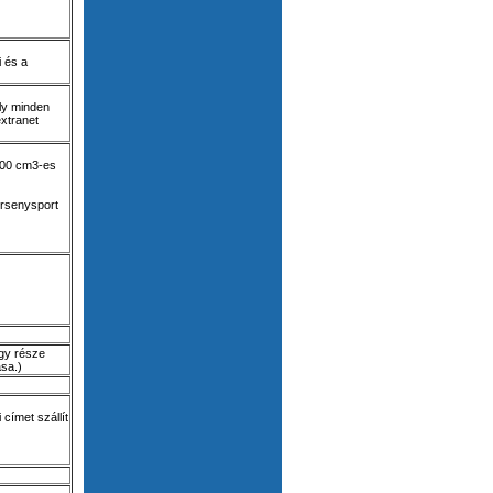
 és a
ly minden
extranet
 500 cm3-es
ersenysport
gy része
sa.)
címet szállít