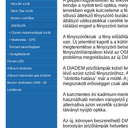
A gépjárműgyártásban az elköv
Ultra life izzók
trendje a nyitott terű optika, me
tervekben egyik kulcseleme a fé
Silver Star izzók
stílusú áttetsző fényszóró buráka
Xenarc cool Blue
átlátszó változatokkal cserélik 
rálátást enged a fényszóró belse
Jelzőizzók
+
Osram motorkerékpár izzók
A fényszóróknak a fény előállítá
+
Multimédia - GPS
van. Új jelentést kapott a a kül
megteremtése a fényszóró belsejé
Tennant takarítógépek
fényszórólámpákon kívül az OSR
+
Szolgáltatások
probléma megoldására az új DI
Osram LED
A DIADEM jelzőlámpák külső felü
A Bosch története
lévő ezüst színű fényszóróhoz
A Bosch háztartási gép történet
"rántotta-hatása" már a múlté. 
Becker történelem 1949 - től
megszokott erősséggel csak akko
Letöltések
A karcmentes és kadmium-ment
használható minden irányjelző po
alternatíva azon vezetők számár
látványt nyújtó optika.
Az új, könnyen beszerelhető D
borostyán jelzőlámpák helyettes