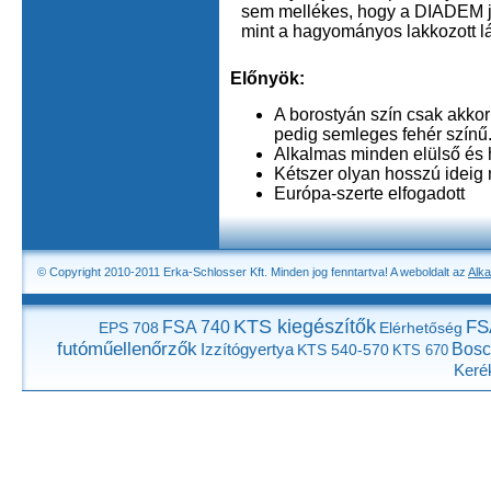
sem mellékes, hogy a DIADEM j
mint a hagyományos lakkozott 
Előnyök:
A borostyán szín csak akkor
pedig semleges fehér színű
Alkalmas minden elülső és 
Kétszer olyan hosszú ideig
Európa-szerte elfogadott
© Copyright 2010-2011 Erka-Schlosser Kft. Minden jog fenntartva! A weboldalt az
Alka
KTS kiegészítők
FS
FSA 740
EPS 708
Elérhetőség
futóműellenőrzők
Izzítógyertya
Bosc
KTS 540-570
KTS 670
Keré