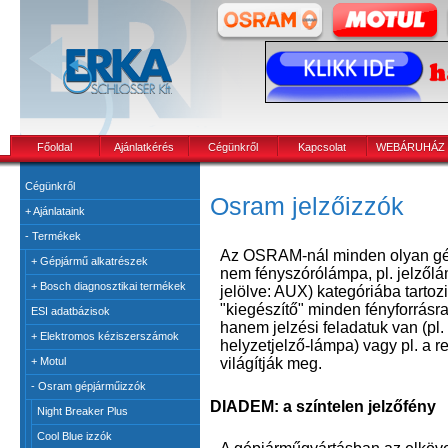
Főoldal
Ajánlatkérés
Cégünkről
Kapcsolat
WEBÁRUHÁZ
Cégünkről
Osram jelzőizzók
+
Ajánlataink
-
Termékek
Az OSRAM-nál minden olyan gép
+
Gépjármű alkatrészek
nem fényszórólámpa, pl. jelzőlá
+
Bosch diagnosztikai termékek
jelölve: AUX) kategóriába tartozi
"kiegészítő" minden fényforrásra
ESI adatbázisok
hanem jelzési feladatuk van (pl
+
Elektromos kéziszerszámok
helyzetjelző-lámpa) vagy pl. a 
+
Motul
világítják meg.
-
Osram gépjárműizzók
DIADEM: a színtelen jelzőfény
Night Breaker Plus
Cool Blue izzók