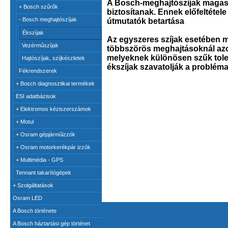
A Bosch-meghajtószíjak magas
+
Bosch szűrők
biztosítanak. Ennek előfeltétele
-
Bosch meghajtószíjak
útmutatók betartása
Ékszíjak
Az egyszeres szíjak esetében mi
Vezérműszíjak
többszörös meghajtásoknál azon
melyeknek különösen szűk toler
Hajtószíjak, szíjkészletek
ékszíjak szavatolják a probléma
Fékrendszerek
+
Bosch diagnosztikai termékek
ESI adatbázisok
+
Elektromos kéziszerszámok
+
Motul
+
Osram gépjárműizzók
+
Osram motorkerékpár izzók
+
Multimédia - GPS
Tennant takarítógépek
+
Szolgáltatások
Osram LED
A Bosch története
A Bosch háztartási gép történet