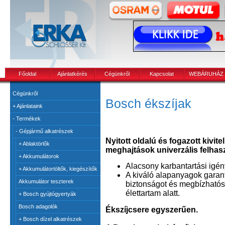
Főoldal
Ajánlatkérés
Cégünkről
Kapcsolat
WEBÁRUHÁZ
Cégünkről
Bosch ékszíjak
+
Ajánlataink
-
Termékek
-
Gépjármű alkatrészek
Nyitott oldalú és fogazott kivite
+
Ablaktörlők
meghajtások univerzális felhas
+
Akkumulátorok
Alacsony karbantartási igén
+
Akkumulátortöltők, kiegészítők
A kiváló alapanyagok garant
Akkumulátor teszterek
biztonságot és megbízhatós
élettartam alatt.
+
Bosch gyújtógyertyák
Bosch adagolók
Ékszíjcsere egyszerűen.
+
Bosch dízel alkatrészek